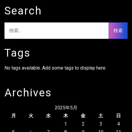
Search
検
索:
Tags
No tags available. Add some tags to display here.
Archives
2025年5月
月
火
水
木
金
土
日
1
2
3
4