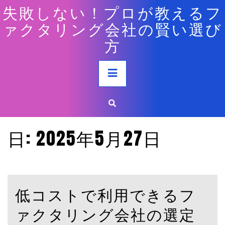
Skip
失敗しない！プロが教えるフ
to
ァクタリング会社の賢い選び
content
方
Primary
Menu
日:
2025年5月27日
低コストで利用できるフ
ァクタリング会社の選定