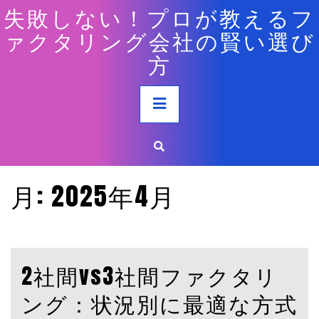
Skip
失敗しない！プロが教えるフ
to
ァクタリング会社の賢い選び
content
方
Primary
Menu
月:
2025年4月
2社間vs3社間ファクタリ
ング：状況別に最適な方式