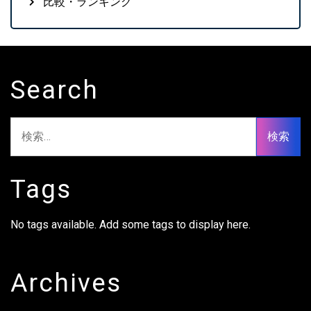
比較・ランキング
Search
検
索:
Tags
No tags available. Add some tags to display here.
Archives