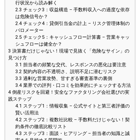
行状況から読み解く
2.3
チェック3：収益構造 – 手数料収入への過度な依存
は危険信号か？
2.4
チェック4：貸倒引当金の計上 – リスク管理体制の
バロメーター
2.5
チェック5：キャッシュフロー計算書 – 営業キャッ
シュフローは健全か？
3
決算書だけじゃない！現場で見抜く「危険なサイン」の
見つけ方
3.1
担当者の頻繁な交代、レスポンスの悪化は要注意
3.2
契約内容の不透明さ、説明不足に潜むリスク
3.3
過剰な営業攻勢、甘すぎる審査基準の裏側
3.4
業界での評判・口コミを効果的にチェックする方法
4
倒産リスクを回避！安全なファクタリング会社選びの実
践ステップ
4.1
ステップ1：情報収集 – 公式サイトと第三者評価の
賢い活用法
4.2
ステップ2：複数社比較 – 手数料だけじゃない！契
約条件の徹底比較リスト
4.3
ステップ3：面談・ヒアリング – 担当者の知識と誠