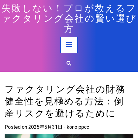
Skip
失敗しない！プロが教えるフ
to
ァクタリング会社の賢い選び
content
方
Primary
Menu
ファクタリング会社の財務
健全性を見極める方法：倒
産リスクを避けるために
Posted on
2025年5月31日
-
konoippcc