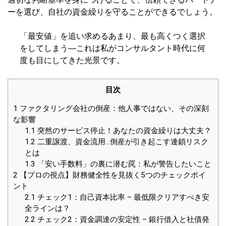
ーを選び、自社の資金繰りを守ることができるでしょう。
「最安値」を追い求めるあまり、最も高くつく選択
をしてしまう―これは私がコンサルタント時代に何
度も目にしてきた光景です。
目次
1
ファクタリング会社の倒産：他人事ではない、その深刻
な影響
1.1
突然のサービス停止！あなたの資金繰りは大丈夫？
1.2
二重譲渡、資金流用…倒産が引き起こす連鎖リスク
とは
1.3
「安い手数料」の裏に潜む罠：私が警告したいこと
2
【プロの視点】財務健全性を見抜く5つのチェックポイ
ント
2.1
チェック1：自己資本比率 – 最低限クリアすべき安
全ラインは？
2.2
チェック2：資金調達の安定性 – 銀行借入と社債発